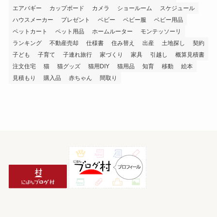
エアバギー
カップボード
カメラ
ショールーム
スケジュール
ハウスメーカー
プレゼント
ベビー
ベビー服
ベビー用品
ペットカート
ペット用品
ホームルーター
モンテッソーリ
ランキング
不動産売却
仕様書
住み替え
出産
土地探し
契約
子ども
子育て
子連れ旅行
家づくり
家具
引越し
概算見積書
注文住宅
猫
猫グッズ
猫用DIY
猫用品
知育
移動
絵本
見積もり
購入品
赤ちゃん
間取り