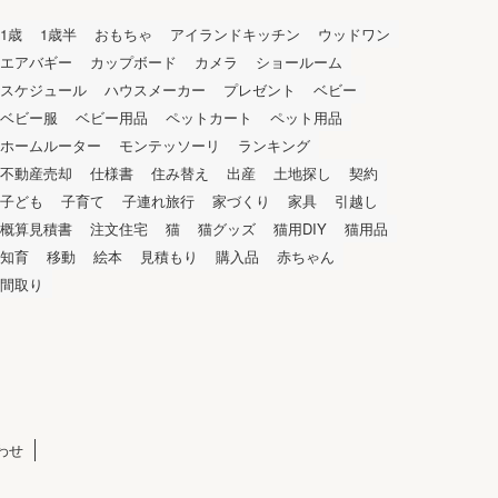
1歳
1歳半
おもちゃ
アイランドキッチン
ウッドワン
エアバギー
カップボード
カメラ
ショールーム
スケジュール
ハウスメーカー
プレゼント
ベビー
ベビー服
ベビー用品
ペットカート
ペット用品
ホームルーター
モンテッソーリ
ランキング
不動産売却
仕様書
住み替え
出産
土地探し
契約
子ども
子育て
子連れ旅行
家づくり
家具
引越し
概算見積書
注文住宅
猫
猫グッズ
猫用DIY
猫用品
知育
移動
絵本
見積もり
購入品
赤ちゃん
間取り
わせ