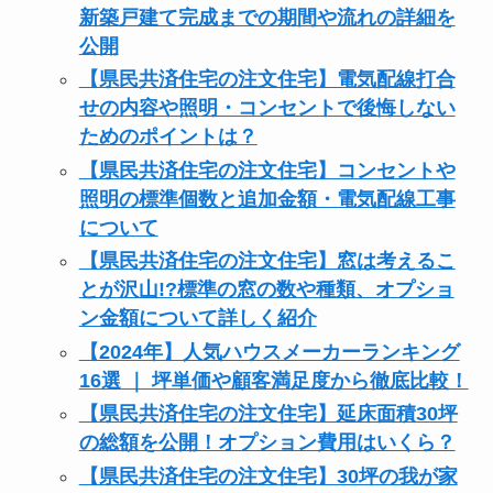
新築戸建て完成までの期間や流れの詳細を
公開
【県民共済住宅の注文住宅】電気配線打合
せの内容や照明・コンセントで後悔しない
ためのポイントは？
【県民共済住宅の注文住宅】コンセントや
照明の標準個数と追加金額・電気配線工事
について
【県民共済住宅の注文住宅】窓は考えるこ
とが沢山!?標準の窓の数や種類、オプショ
ン金額について詳しく紹介
【2024年】人気ハウスメーカーランキング
16選 ｜ 坪単価や顧客満足度から徹底比較！
【県民共済住宅の注文住宅】延床面積30坪
の総額を公開！オプション費用はいくら？
【県民共済住宅の注文住宅】30坪の我が家