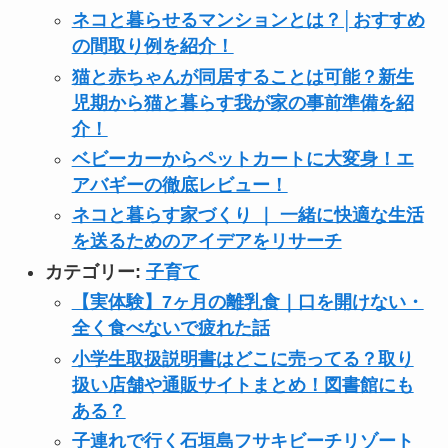
ネコと暮らせるマンションとは？│おすすめ
の間取り例を紹介！
猫と赤ちゃんが同居することは可能？新生
児期から猫と暮らす我が家の事前準備を紹
介！
ベビーカーからペットカートに大変身！エ
アバギーの徹底レビュー！
ネコと暮らす家づくり ｜ 一緒に快適な生活
を送るためのアイデアをリサーチ
カテゴリー:
子育て
【実体験】7ヶ月の離乳食｜口を開けない・
全く食べないで疲れた話
小学生取扱説明書はどこに売ってる？取り
扱い店舗や通販サイトまとめ！図書館にも
ある？
子連れで行く石垣島フサキビーチリゾート