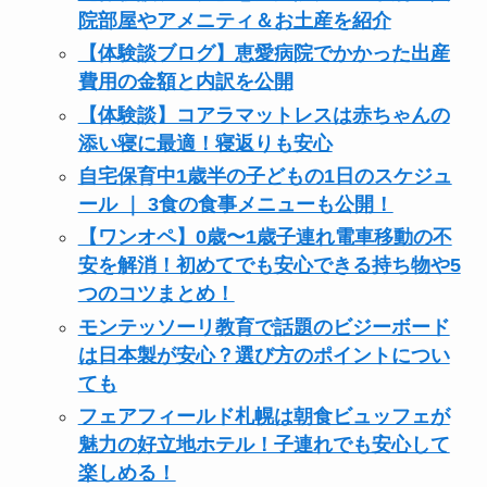
院部屋やアメニティ＆お土産を紹介
【体験談ブログ】恵愛病院でかかった出産
費用の金額と内訳を公開
【体験談】コアラマットレスは赤ちゃんの
添い寝に最適！寝返りも安心
自宅保育中1歳半の子どもの1日のスケジュ
ール ｜ 3食の食事メニューも公開！
【ワンオペ】0歳〜1歳子連れ電車移動の不
安を解消！初めてでも安心できる持ち物や5
つのコツまとめ！
モンテッソーリ教育で話題のビジーボード
は日本製が安心？選び方のポイントについ
ても
フェアフィールド札幌は朝食ビュッフェが
魅力の好立地ホテル！子連れでも安心して
楽しめる！