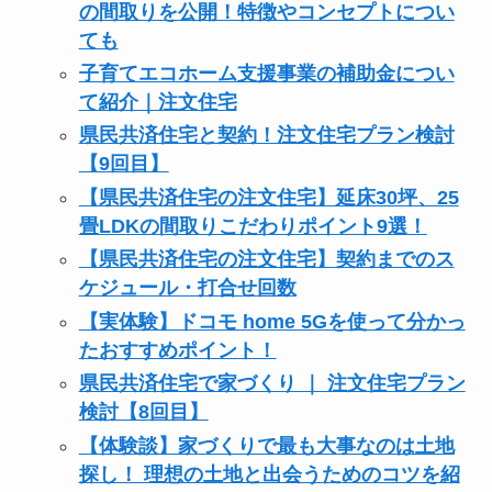
の間取りを公開！特徴やコンセプトについ
ても
子育てエコホーム支援事業の補助金につい
て紹介｜注文住宅
県民共済住宅と契約！注文住宅プラン検討
【9回目】
【県民共済住宅の注文住宅】延床30坪、25
畳LDKの間取りこだわりポイント9選！
【県民共済住宅の注文住宅】契約までのス
ケジュール・打合せ回数
【実体験】ドコモ home 5Gを使って分かっ
たおすすめポイント！
県民共済住宅で家づくり ｜ 注文住宅プラン
検討【8回目】
【体験談】家づくりで最も大事なのは土地
探し！ 理想の土地と出会うためのコツを紹