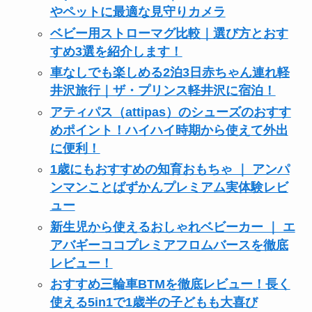
やペットに最適な見守りカメラ
ベビー用ストローマグ比較｜選び方とおす
すめ3選を紹介します！
車なしでも楽しめる2泊3日赤ちゃん連れ軽
井沢旅行｜ザ・プリンス軽井沢に宿泊！
アティパス（attipas）のシューズのおすす
めポイント！ハイハイ時期から使えて外出
に便利！
1歳にもおすすめの知育おもちゃ ｜ アンパ
ンマンことばずかんプレミアム実体験レビ
ュー
新生児から使えるおしゃれベビーカー ｜ エ
アバギーココプレミアフロムバースを徹底
レビュー！
おすすめ三輪車BTMを徹底レビュー！長く
使える5in1で1歳半の子どもも大喜び