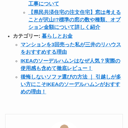
工事について
【県民共済住宅の注文住宅】窓は考える
ことが沢山!?標準の窓の数や種類、オプ
ション金額について詳しく紹介
カテゴリー:
暮らしとお金
マンションを3回売った私が三井のリハウス
をおすすめする理由
IKEAのソーデルハムンはなぜ人気？実際の
使用感も含めて徹底レビュー！
後悔しないソファ選びの方法 ｜ 引越しが多
い方にこそIKEAのソーデルハムンがおすす
めの理由！