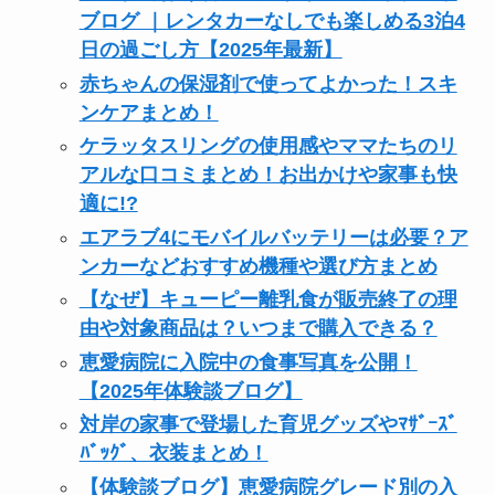
ブログ ｜レンタカーなしでも楽しめる3泊4
日の過ごし方【2025年最新】
赤ちゃんの保湿剤で使ってよかった！スキ
ンケアまとめ！
ケラッタスリングの使用感やママたちのリ
アルな口コミまとめ！お出かけや家事も快
適に!?
エアラブ4にモバイルバッテリーは必要？ア
ンカーなどおすすめ機種や選び方まとめ
【なぜ】キューピー離乳食が販売終了の理
由や対象商品は？いつまで購入できる？
恵愛病院に入院中の食事写真を公開！
【2025年体験談ブログ】
対岸の家事で登場した育児グッズやﾏｻﾞｰｽﾞ
ﾊﾞｯｸﾞ、衣装まとめ！
【体験談ブログ】恵愛病院グレード別の入