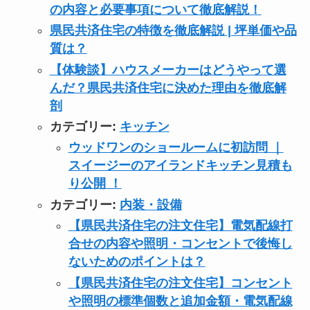
の内容と必要事項について徹底解説！
県民共済住宅の特徴を徹底解説 | 坪単価や品
質は？
【体験談】ハウスメーカーはどうやって選
んだ？県民共済住宅に決めた理由を徹底解
剖
カテゴリー:
キッチン
ウッドワンのショールームに初訪問 ｜
スイージーのアイランドキッチン見積も
り公開 ！
カテゴリー:
内装・設備
【県民共済住宅の注文住宅】電気配線打
合せの内容や照明・コンセントで後悔し
ないためのポイントは？
【県民共済住宅の注文住宅】コンセント
や照明の標準個数と追加金額・電気配線