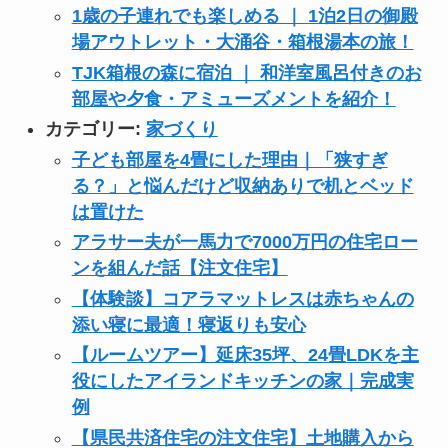
1歳の子連れでも楽しめる ｜ 1泊2日の御殿
場アウトレット・大涌谷・箱根湯本の旅！
TJK箱根の森に宿泊 ｜ 和洋室風呂付きのお
部屋や夕食・アミューズメントを紹介！
カテゴリー:
家づくり
子ども部屋を4畳にした理由｜「狭すぎ
る？」と悩んだけど収納ありで机とベッド
は置けた
アラサー夫が一馬力で7000万円の住宅ロー
ンを組んだ話【注文住宅】
【体験談】コアラマットレスは赤ちゃんの
添い寝に最適！寝返りも安心
【ルームツアー】延床35坪、24畳LDKを主
役にしたアイランドキッチンの家｜完成実
例
【県民共済住宅の注文住宅】土地購入から