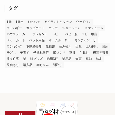
タグ
1歳
1歳半
おもちゃ
アイランドキッチン
ウッドワン
エアバギー
カップボード
カメラ
ショールーム
スケジュール
ハウスメーカー
プレゼント
ベビー
ベビー服
ベビー用品
ペットカート
ペット用品
ホームルーター
モンテッソーリ
ランキング
不動産売却
仕様書
住み替え
出産
土地探し
契約
子ども
子育て
子連れ旅行
家づくり
家具
引越し
概算見積書
注文住宅
猫
猫グッズ
猫用DIY
猫用品
知育
移動
絵本
見積もり
購入品
赤ちゃん
間取り