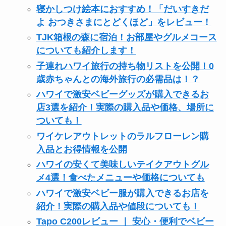
寝かしつけ絵本におすすめ！「だいすきだ
よ おつきさまにとどくほど」をレビュー！
TJK箱根の森に宿泊！お部屋やグルメコース
についても紹介します！
子連れハワイ旅行の持ち物リストを公開！0
歳赤ちゃんとの海外旅行の必需品は！？
ハワイで激安ベビーグッズが購入できるお
店3選を紹介！実際の購入品や価格、場所に
ついても！
ワイケレアウトレットのラルフローレン購
入品とお得情報を公開
ハワイの安くて美味しいテイクアウトグル
メ4選！食べたメニューや価格についても
ハワイで激安ベビー服が購入できるお店を
紹介！実際の購入品や値段についても！
Tapo C200レビュー ｜ 安心・便利でベビー