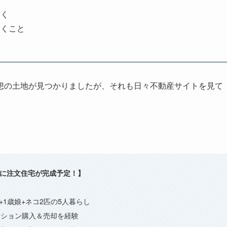
おく
おくこと
想の土地が見つかりましたが、それも日々不動産サイトを見て
。
年末に注文住宅が完成予定！】
+1歳娘+ネコ2匹の5人暮らし
ンション購入＆売却を経験