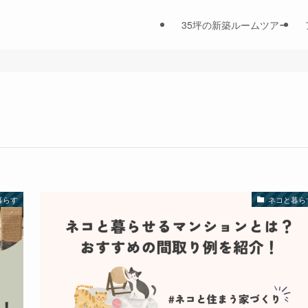
35坪の新築ルームツアー
暮らす
ネコと暮ら