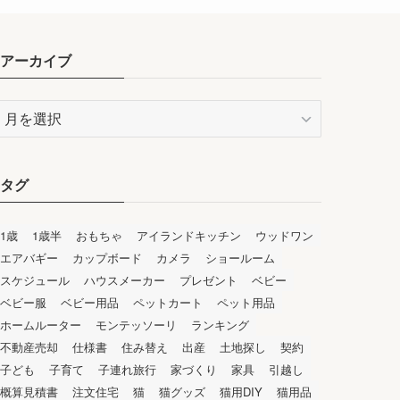
アーカイブ
ア
ー
カ
イ
タグ
ブ
1歳
1歳半
おもちゃ
アイランドキッチン
ウッドワン
エアバギー
カップボード
カメラ
ショールーム
スケジュール
ハウスメーカー
プレゼント
ベビー
ベビー服
ベビー用品
ペットカート
ペット用品
ホームルーター
モンテッソーリ
ランキング
不動産売却
仕様書
住み替え
出産
土地探し
契約
子ども
子育て
子連れ旅行
家づくり
家具
引越し
概算見積書
注文住宅
猫
猫グッズ
猫用DIY
猫用品