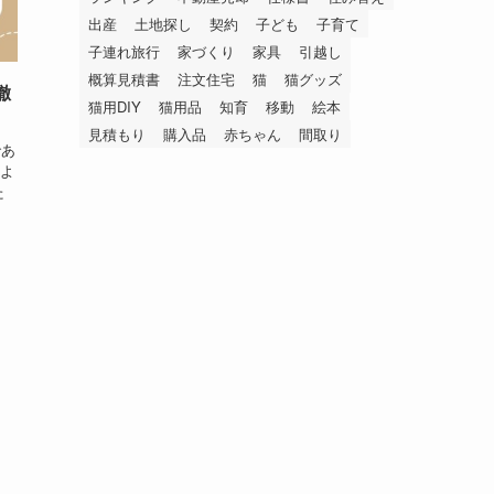
出産
土地探し
契約
子ども
子育て
子連れ旅行
家づくり
家具
引越し
概算見積書
注文住宅
猫
猫グッズ
徹
猫用DIY
猫用品
知育
移動
絵本
見積もり
購入品
赤ちゃん
間取り
であ
よ
た