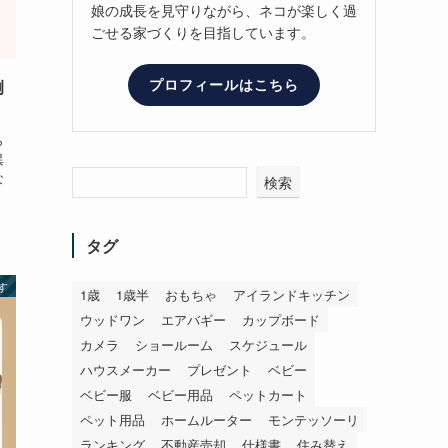
娘の成長を見守りながら、ネコが楽しく過
ごせる家づくりを目指しています。
プロフィールはこちら
例
ら
異
な
検索
タグ
す
1歳
1歳半
おもちゃ
アイランドキッチン
ウッドワン
エアバギー
カップボード
カメラ
ショールーム
スケジュール
ハウスメーカー
プレゼント
ベビー
ベビー服
ベビー用品
ペットカート
ペット用品
ホームルーター
モンテッソーリ
ランキング
不動産売却
仕様書
住み替え