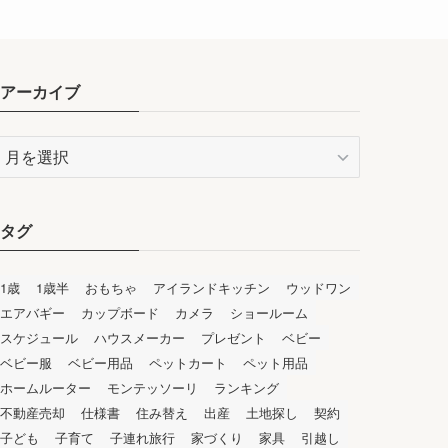
アーカイブ
ア
ー
カ
イ
タグ
ブ
1歳
1歳半
おもちゃ
アイランドキッチン
ウッドワン
エアバギー
カップボード
カメラ
ショールーム
スケジュール
ハウスメーカー
プレゼント
ベビー
ベビー服
ベビー用品
ペットカート
ペット用品
ホームルーター
モンテッソーリ
ランキング
不動産売却
仕様書
住み替え
出産
土地探し
契約
子ども
子育て
子連れ旅行
家づくり
家具
引越し