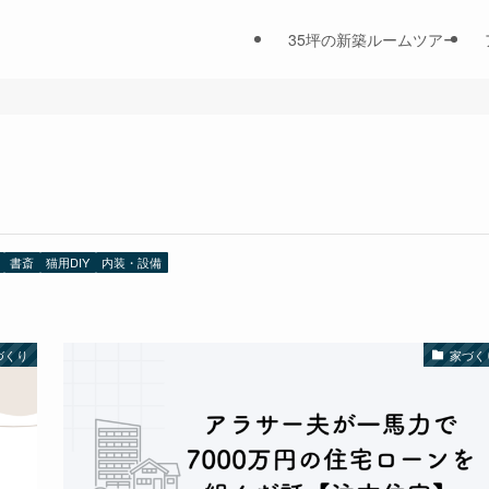
35坪の新築ルームツアー
書斎
猫用DIY
内装・設備
づくり
家づく