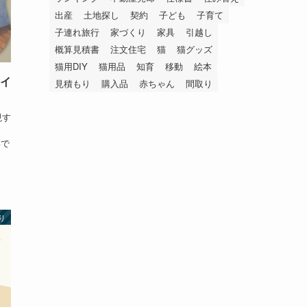
出産
土地探し
契約
子ども
子育て
子連れ旅行
家づくり
家具
引越し
概算見積書
注文住宅
猫
猫グッズ
猫用DIY
猫用品
知育
移動
絵本
アイ
見積もり
購入品
赤ちゃん
間取り
現す
く
形で
り