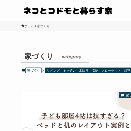
ホーム
家づくり
家づくり
– category –
家づくり
リビング
キッチン
水回り
収納・クローゼット
居室
家