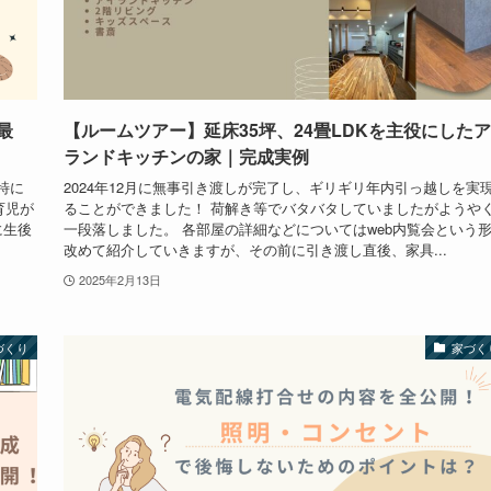
最
【ルームツアー】延床35坪、24畳LDKを主役にした
ランドキッチンの家｜完成実例
特に
2024年12月に無事引き渡しが完了し、ギリギリ年内引っ越しを実
育児が
ることができました！ 荷解き等でバタバタしていましたがようや
に生後
一段落しました。 各部屋の詳細などについてはweb内覧会という
改めて紹介していきますが、その前に引き渡し直後、家具...
2025年2月13日
づくり
家づく