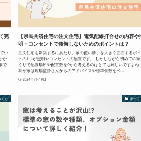
て完
【県民共済住宅の注文住宅】電気配線打合せの内容や
明・コンセントで後悔しないためのポイントは？
れてい
注文住宅を新築するにあたり、家の使い勝手を大きく左右するポイ
かか
トの1つが照明やコンセントの配置です。 しかしながら初めての家
事で
くりで配置場所や配置数を0から考えるのはとても難しいですよね
我が家は現場監督さんからのアドバイスや標準個数をベ...
2024年7月19日
づくり
家づく