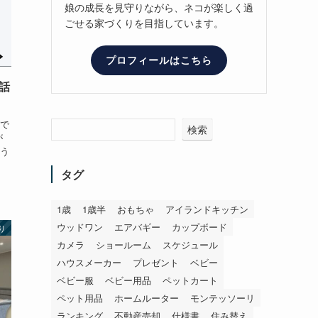
娘の成長を見守りながら、ネコが楽しく過
ごせる家づくりを目指しています。
プロフィールはこちら
話
で
検索
が
う
タグ
1歳
1歳半
おもちゃ
アイランドキッチン
ウッドワン
エアバギー
カップボード
り
カメラ
ショールーム
スケジュール
ハウスメーカー
プレゼント
ベビー
ベビー服
ベビー用品
ペットカート
ペット用品
ホームルーター
モンテッソーリ
ランキング
不動産売却
仕様書
住み替え