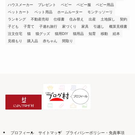
ハウスメーカー
プレゼント
ベビー
ベビー服
ベビー用品
ペットカート
ペット用品
ホームルーター
モンテッソーリ
ランキング
不動産売却
仕様書
住み替え
出産
土地探し
契約
子ども
子育て
子連れ旅行
家づくり
家具
引越し
概算見積書
注文住宅
猫
猫グッズ
猫用DIY
猫用品
知育
移動
絵本
見積もり
購入品
赤ちゃん
間取り
プロフィール
サイトマップ
プライバシーポリシー・免責事項