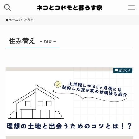
ホーム
住み替え
住み替え
– tag –
家づくり