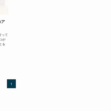
のア
行って
つが
とを
1