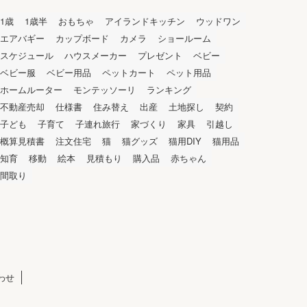
1歳
1歳半
おもちゃ
アイランドキッチン
ウッドワン
エアバギー
カップボード
カメラ
ショールーム
スケジュール
ハウスメーカー
プレゼント
ベビー
ベビー服
ベビー用品
ペットカート
ペット用品
ホームルーター
モンテッソーリ
ランキング
不動産売却
仕様書
住み替え
出産
土地探し
契約
子ども
子育て
子連れ旅行
家づくり
家具
引越し
概算見積書
注文住宅
猫
猫グッズ
猫用DIY
猫用品
知育
移動
絵本
見積もり
購入品
赤ちゃん
間取り
わせ